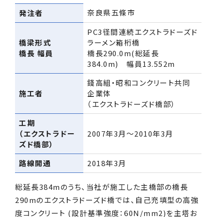
奈良県五條市
発注者
PC3径間連続エクストラドーズド
橋梁形式
ラーメン箱桁橋
橋長 幅員
橋長290.0m(総延長
384.0m) 幅員13.552m
錢高組・昭和コンクリート共同
施工者
企業体
（エクストラドーズド橋部）
工期
（エクストラドー
2007年3月～2010年3月
ズド橋部）
路線開通
2018年3月
総延長384mのうち、当社が施工した主橋部の橋長
290mのエクストラドーズド橋では、自己充填型の高強
度コンクリート (設計基準強度：60N/mm2)を主塔お