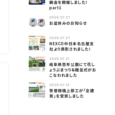
親会を開催しました！
part1
2026.07.27
お盆休みのお知らせ
2026.07.27
NEXCO中日本名古屋支
社より表彰されました！
2026.07.21
岐阜県百年公園にて花し
ょうぶまつり&贈呈式がお
こなわれました
2026.07.13
笹曽根橋上部工が「全建
賞」を受賞しました