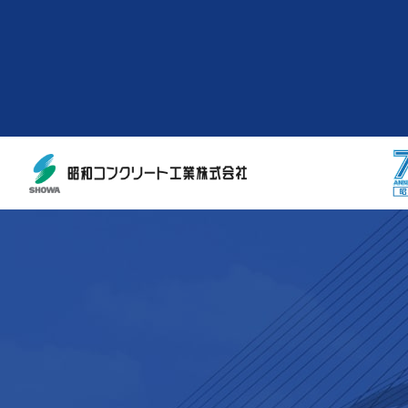
Future
Products
Works
未来のために
製品情報
施工実績
Company
About
企業情報
事業内容