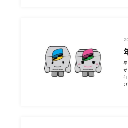
2
平
が
何
げ