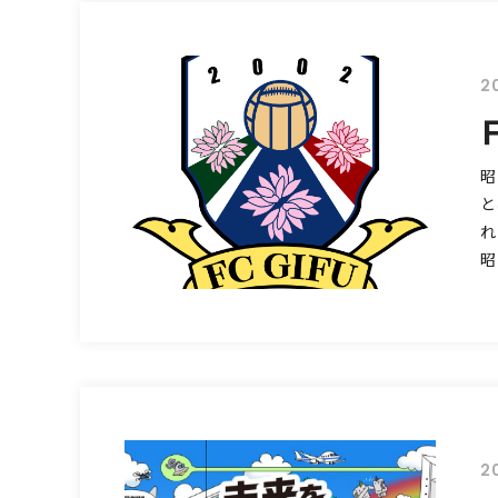
2
昭
と
れ
昭
2