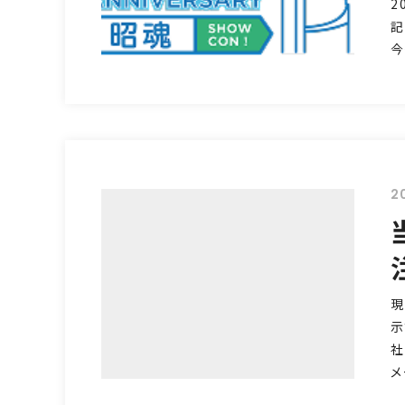
2
記
今
2
現
示
社
メ