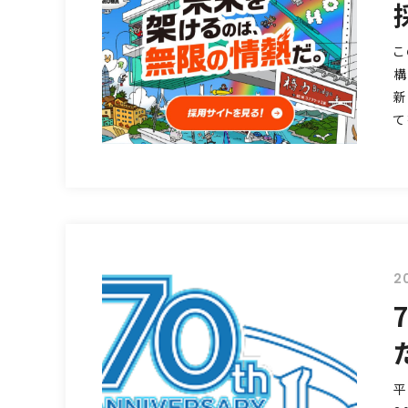
こ
構
新
て
2
平