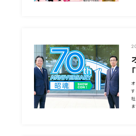
2
オ
す
社
ま