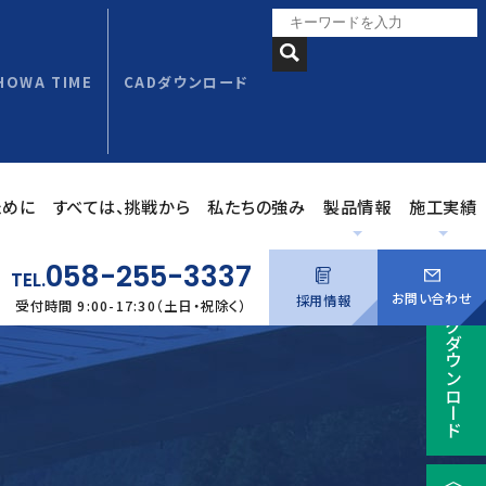
SHOWA TIME
CADダウンロード
ために
すべては、挑戦から
私たちの強み
製品情報
施工実績
058-255-3337
カタログダウンロード
TEL.
お問い合わせ
採用情報
受付時間 9:00-17:30（土日・祝除く）
健康経営
PCa建築コンクリート製品
沿革
事業