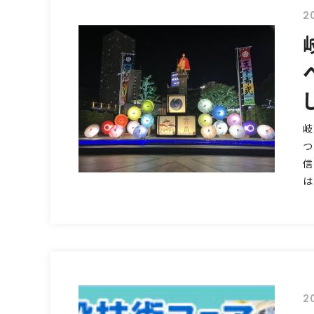
20
岐
つ
信
は
20