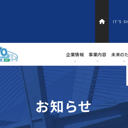
IT’S 
企業情報
事業内容
未来の
お知らせ
SDGs
カーボンニュートラル
PC橋梁施工実績
PC工事事業
企業情報
製品情報
PCa土木コンクリート製品
NETIS登録情報
保全施工実績
代表挨拶
事業